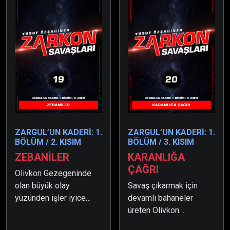
ZARGUL’UN KADERİ: 1.
ZARGUL’UN KADERİ: 1.
BÖLÜM / 2. KISIM
BÖLÜM / 3. KISIM
ZEBANİLER
KARANLIĞA
ÇAĞRI
Olivkon Gezegeninde
olan büyük olay
Savaş çıkarmak için
yüzünden işler iyice
devamlı bahaneler
karışmış, düzen
üreten Olivkon
değişmişti. Zargul ise o
Gezegeni, sonunda