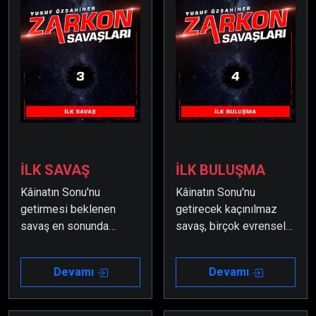
İLK SAVAŞ
İLK BULUŞMA
Kâinatın Sonu'nu
Kâinatın Sonu'nu
getirmesi beklenen
getirecek kaçınılmaz
savaş en sonunda
savaş, birçok evrensel
başlar… Ama kâinatın en
gücün sonradan devreye
büyük gücü olan Zarkon
girmesi yüzünden işin
Devamı
Devamı
Güneş Sisteminin
içinden çıkılamaz bir
kudretli amirallerinden
hale girer.
Amiral Domir'e karşı