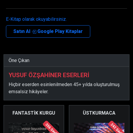
E-Kitap olarak okuyabilirsiniz.
Satın Al
Google Play Kitaplar
Öne Çıkan
YUSUF ÖZŞAHİNER ESERLERİ
Hiçbir eserden esinlenilmeden 45+ yılda oluşturulmuş
emsalsiz hikâyeler.
FANTASTİK KURGU
ÜSTKURMACA
356 Sayfa
242 Sayfa