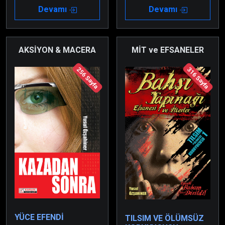
birbirinizi yönettiğinizi
şekilde de yanılgının ne
Devamı
Devamı
düşünüyorsunuz. Belki
demek olduğunu
de çoğunuz, kaderinizi
anlarsınız!
ve iradenizi kontrol
ettiğinize bile
AKSİYON & MACERA
MİT ve EFSANELER
eminsiniz.
256 Sayfa
316 Sayfa
YÜCE EFENDİ
TILSIM VE ÖLÜMSÜZ