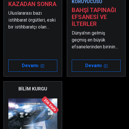
KORUYUCUSU
KAZADAN SONRA
BAHŞİ TAPINAĞI
Uluslararası bazı
EFSANESİ VE
istihbarat örgütleri, eski
İLTERLER
bir istihbaratçı olan
Dünya’nın gelmiş
İçişleri Bakanı’nı yok
geçmiş en büyük
etmek istemektedirler.
efsanelerinden birinin
Oğlu feci bir kaza
ortaya çıkma zamanı
yapınca bunu büyük bir
artık geldi… Peki! Sen
komplo fırsatı olarak
Devamı
Devamı
buna hazır mısın?
değerlendirip ona çeşitli
ölümcül tuzaklar kurarlar.
BİLİM KURGU
256 Sayfa