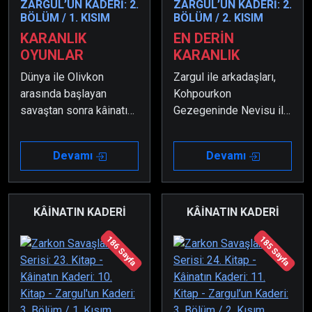
ZARGUL’UN KADERİ: 2.
ZARGUL’UN KADERİ: 2.
BÖLÜM / 1. KISIM
BÖLÜM / 2. KISIM
KARANLIK
EN DERİN
OYUNLAR
KARANLIK
Dünya ile Olivkon
Zargul ile arkadaşları,
arasında başlayan
Kohpourkon
savaştan sonra kâinatın
Gezegeninde Nevisu ile
gelmiş geçmiş en büyük
dövüşmek zorunda
ve en akıl almaz ana
kalmışlardır. Ancak oğlu
Devamı
Devamı
gemisi Mangdyukon,
sayesinde Nevisu
savaşın başında
kendine gelince hep
Olivkon’a doğru yola
birlikte kaçmışlardır.
çıkmıştır.
KÂİNATIN KADERİ
KÂİNATIN KADERİ
186 Sayfa
185 Sayfa