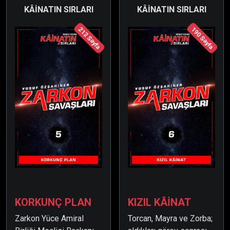
Dünya'nın hiç şansı
KÂİNATIN SIRLARI
KÂİNATIN SIRLARI
yoktur.
212 Sayfa
190 Sayfa
KORKUNÇ PLAN
KIZIL KÂİNAT
Zarkon Yüce Amiral
Torcan, Mayra ve Zorba;