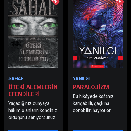
SAHAF
YANILGI
ÖTEKİ ALEMLERİN
PARALOJİZM
EFENDİLERİ
Bu hikâyede kafanız
Yaşadığınız dünyaya
karışabilir, şaşkına
hâkim olanların kendiniz
dönebilir; hayretler
olduğunu sanıyorsunuz.
içerisinde
Hatta insan âleminizi ve
kalabilirsiniz… Ama her