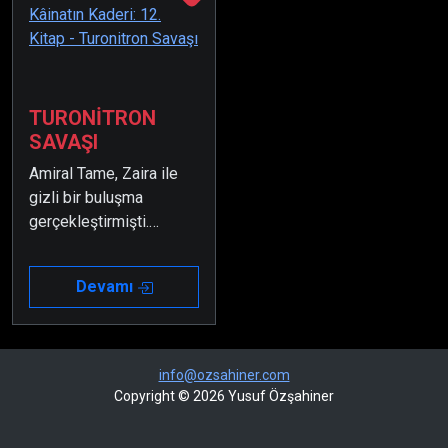
Valdi ve Çikuya’yı
görünüyordu.
biyonik hale getirilmişti.
TURONİTRON
SAVAŞI
Amiral Tame, Zaira ile
gizli bir buluşma
gerçekleştirmişti.
Sonrasındaysa Yüce
Amiral Birliği Meclisi
Devamı
Başkanlığından
azledilmişti.
info@ozsahiner.com
Copyright © 2026 Yusuf Özşahiner