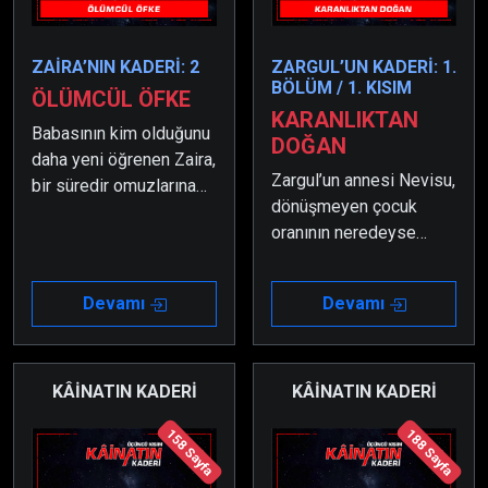
ZAİRA’NIN KADERİ: 2
ZARGUL’UN KADERİ: 1.
BÖLÜM / 1. KISIM
ÖLÜMCÜL ÖFKE
KARANLIKTAN
Babasının kim olduğunu
DOĞAN
daha yeni öğrenen Zaira,
Zargul’un annesi Nevisu,
bir süredir omuzlarına
dönüşmeyen çocuk
yüklenen ağır yükler
oranının neredeyse
sebebiyle ne yapacağını
sıfıra düşmesi üzerine
bilememektedir.
tüm hayatını bu işe bir
Devamı
Devamı
çözüm bulmaya
adamıştı.
KÂİNATIN KADERİ
KÂİNATIN KADERİ
158 Sayfa
188 Sayfa