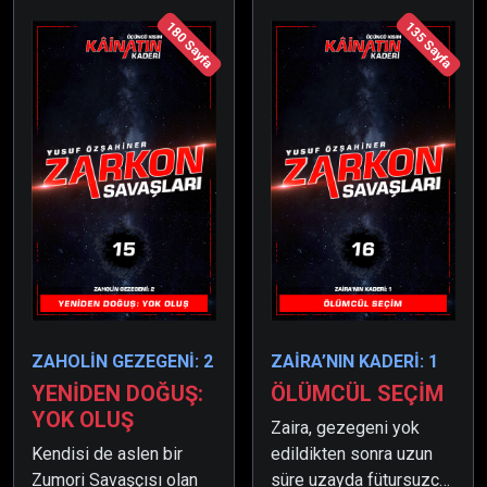
180 Sayfa
135 Sayfa
ZAHOLİN GEZEGENİ: 2
ZAİRA’NIN KADERİ: 1
YENİDEN DOĞUŞ:
ÖLÜMCÜL SEÇİM
YOK OLUŞ
Zaira, gezegeni yok
Kendisi de aslen bir
edildikten sonra uzun
Zumori Savaşçısı olan
süre uzayda fütursuzca