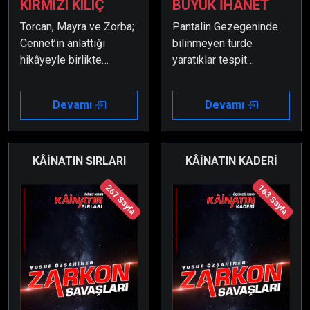
KIRMIZI KILIÇ
BÜYÜK İHANET
Torcan, Mayra ve Zorba;
Pantalin Gezegeninde
Cennet’in anlattığı
bilinmeyen türde
hikâyeyle birlikte
yaratıklar tespit
öğrendiklerinden sonra
edilmiştir. Yok edilmesi
Şohanya Gezegenini
için de birçok koruma
Devamı
Devamı
kurtarma görevine
gönderilmiştir; ancak
devam etmek isterler.
hiçbiri bir daha geriye
dönememiştir.
KÂİNATIN SIRLARI
KÂİNATIN KADERİ
267 Sayfa
163 Sayfa