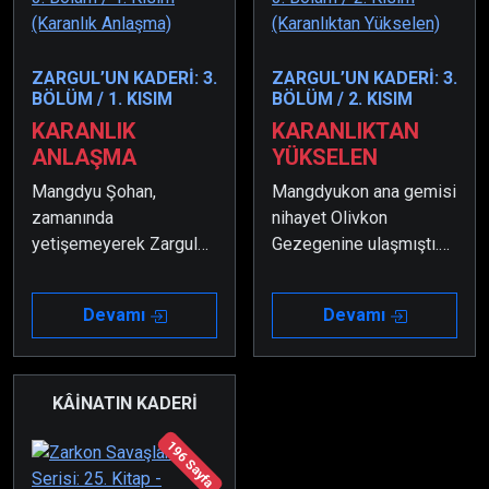
ZARGUL’UN KADERİ: 3.
ZARGUL’UN KADERİ: 3.
BÖLÜM / 1. KISIM
BÖLÜM / 2. KISIM
KARANLIK
KARANLIKTAN
ANLAŞMA
YÜKSELEN
Mangdyu Şohan,
Mangdyukon ana gemisi
zamanında
nihayet Olivkon
yetişemeyerek Zargul
Gezegenine ulaşmıştı.
ile kardeşinin
Ve böylece savaşın en
çatışmasını
korkunç hali başlamıştı.
Devamı
Devamı
engelleyememişti. Bu
Ancak Triabolus
sebeple de sonuç
Gezegeninin
korkunç olmuştu.
tarafsızlığını bozarak
Sonrasındaysa hayatta
Olivkon’a katılması
KÂİNATIN KADERİ
kalmayı başaran Zargul
sebebi ile Dünya
196 Sayfa
komaya girmiş; Lingdyu
oldukça zora girmişti ve
Şohan, Başsargeon Leri
savaşı kaybedecek gibi