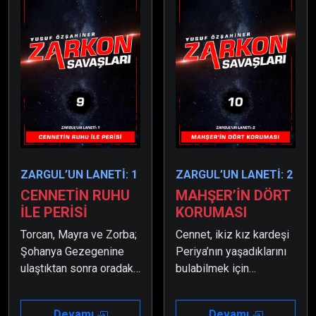
ZARGUL’UN LANETİ: 1
ZARGUL’UN LANETİ: 2
CENNETİN RUHU
MAHŞER’İN DÖRT
İLE PERİSİ
KORUMASI
Torcan, Mayra ve Zorba;
Cennet, ikiz kız kardeşi
Şohanya Gezegenine
Periya’nın yaşadıklarını
ulaştıktan sonra oradaki
bulabilmek için
Cennet isimli bir kızı
Başsavaşçı Zumor ile
korumalardan kurtarırlar.
birlikte çalışmaya
Devamı
Devamı