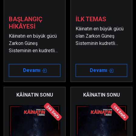
BAŞLANGIÇ
İLK TEMAS
HİKÂYESİ
Kâinatın en büyük gücü
Kâinatın en büyük gücü
olan Zarkon Güneş
Zarkon Güneş
Sisteminin kudretli
Sisteminin en kudretli
amirallerinden Amiral
amirallerinden biri olan
Domir’e karşı savunma
Amiral Domir, toplantı
planları yapabilmek
Devamı
Devamı
esnasında masasına
Başkan'ı ikna etmeyi
ışınlanan Dünyalı hamile
başaran ekip, büyük bir
bir kadını bir tehdit
dikkatle çalışmalara
olarak algılar ve savaş
başlar.
KÂİNATIN SONU
KÂİNATIN SONU
açmak amacıyla büyük
245 Sayfa
194 Sayfa
bir güç toplayarak Dünya
Gezegeninin yakınlarına
gelir.