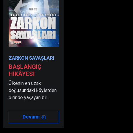
ZARKON SAVAŞLARI
BAŞLANGIÇ
HİKÂYESİ
Ülkenin en uzak
doğusundaki köylerden
birinde yaşayan bir
mucit, kayıp kardeşini
bulmak için bir cihaz
Devamı
geliştirir.