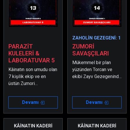
ZAHOLİN GEZEGENİ: 1
PARAZİT
ZUMORİ
KULELERİ &
SAVAŞÇILARI
LABORATUVAR 5
Mükemmel bir plan
Kâinatın son umudu olan
yüzünden Torcan ve
7 kişilik ekip ve en
ekibi Zayv Gezegeninde
üstün Zumori
sıkışıp kalmıştı. Öte
Savaşçıları, kurulan akıllı
yandan, beklenmeyen
bir tuzak sebebiyle
bir şey olmuştu ve
Devamı
Devamı
Zayv Gezegeninde
Zumortan kendine
sıkışıp kalmışlardır.
gelmişti.
KÂİNATIN KADERİ
KÂİNATIN KADERİ