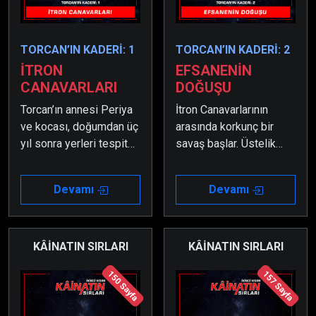
TORCAN’IN KADERİ: 1
TORCAN’IN KADERİ: 2
İTRON
EFSANENİN
CANAVARLARI
DOĞUŞU
Torcan’ın annesi Periya
İtron Canavarlarının
ve kocası, doğumdan üç
arasında korkunç bir
yıl sonra yerleri tespit
savaş başlar. Üstelik
edilince kaçmak
Torcan, annesi ve
zorunda kalırlar ve İtron
babası da bu savaşın
Devamı
Devamı
Gezegenine ulaşırlar.
tam ortasında kalırlar.
Öte yandan bir tarafı
seçmek zorundadırlar.
KÂİNATIN SIRLARI
KÂİNATIN SIRLARI
150 Sayfa
157 Sayfa