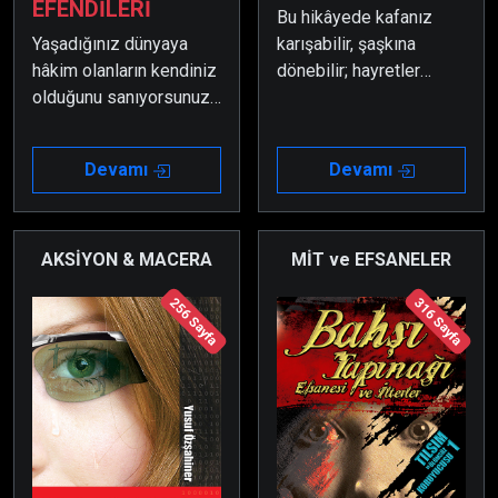
EFENDİLERİ
Bu hikâyede kafanız
Yaşadığınız dünyaya
karışabilir, şaşkına
hâkim olanların kendiniz
dönebilir; hayretler
olduğunu sanıyorsunuz.
içerisinde
Hatta insan âleminizi ve
kalabilirsiniz… Ama her
birbirinizi yönettiğinizi
şekilde de yanılgının ne
Devamı
Devamı
düşünüyorsunuz. Belki
demek olduğunu
de çoğunuz, kaderinizi
anlarsınız!
ve iradenizi kontrol
ettiğinize bile
AKSİYON & MACERA
MİT ve EFSANELER
eminsiniz.
256 Sayfa
316 Sayfa