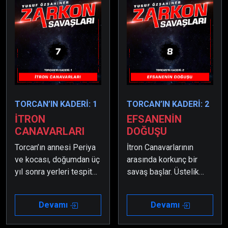
TORCAN’IN KADERİ: 1
TORCAN’IN KADERİ: 2
İTRON
EFSANENİN
CANAVARLARI
DOĞUŞU
Torcan’ın annesi Periya
İtron Canavarlarının
ve kocası, doğumdan üç
arasında korkunç bir
yıl sonra yerleri tespit
savaş başlar. Üstelik
edilince kaçmak
Torcan, annesi ve
zorunda kalırlar ve İtron
babası da bu savaşın
Devamı
Devamı
Gezegenine ulaşırlar.
tam ortasında kalırlar.
Öte yandan bir tarafı