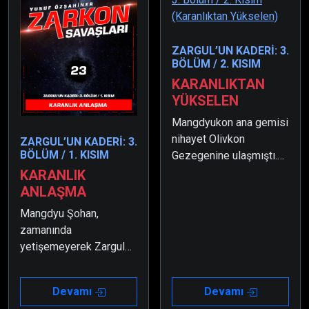
ZARGUL’UN KADERİ: 3.
BÖLÜM / 2. KISIM
KARANLIKTAN
YÜKSELEN
Mangdyukon ana gemisi
nihayet Olivkon
ZARGUL’UN KADERİ: 3.
BÖLÜM / 1. KISIM
Gezegenine ulaşmıştı.
Ve böylece savaşın en
KARANLIK
korkunç hali başlamıştı.
ANLAŞMA
Ancak Triabolus
Mangdyu Şohan,
Gezegeninin
zamanında
tarafsızlığını bozarak
yetişemeyerek Zargul
Olivkon’a katılması
ile kardeşinin
sebebi ile Dünya
çatışmasını
oldukça zora girmişti ve
Devamı
Devamı
engelleyememişti. Bu
savaşı kaybedecek gibi