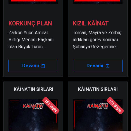
KORKUNÇ PLAN
KIZIL KÂİNAT
Zarkon Yüce Amiral
Torcan, Mayra ve Zorba;
Birliği Meclisi Başkanı
aldıkları görev sonrası
olan Büyük Turon,
Şohanya Gezegenine
korkunç bir plan sonrası
gitmek isterler. Ancak
başkanlıktan azledilir.
Vahşiler tarafından
Devamı
Devamı
Üstelik kaçırılarak
tuzağa düşürülünce
bilinmeyen bir yere
kendilerini Zarkon
hapsedilir.
Gezegeninin
çekirdeğindeki çok gizli
KÂİNATIN SIRLARI
KÂİNATIN SIRLARI
labirentlerde bulurlar.
181 Sayfa
181 Sayfa