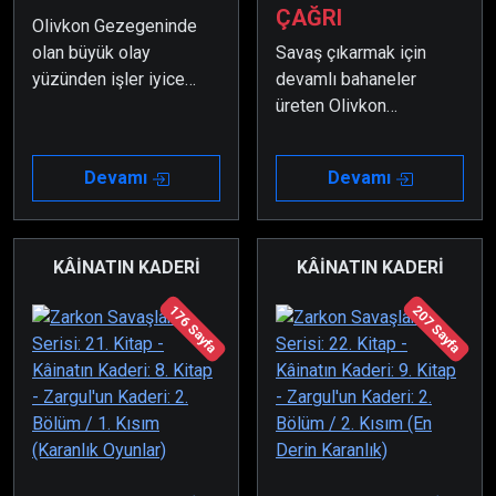
ÇAĞRI
Olivkon Gezegeninde
olan büyük olay
Savaş çıkarmak için
yüzünden işler iyice
devamlı bahaneler
karışmış, düzen
üreten Olivkon
değişmişti. Zargul ise o
Gezegeni, sonunda
dönemde annesi ile
Koramo üzerinden
Devamı
Devamı
babasının başına
gerçek bir savaş ilanı
gelenler sebebiyle
yapmıştı.
büyük acılar çekmeye
başlamıştı.
KÂİNATIN KADERİ
KÂİNATIN KADERİ
176 Sayfa
207 Sayfa