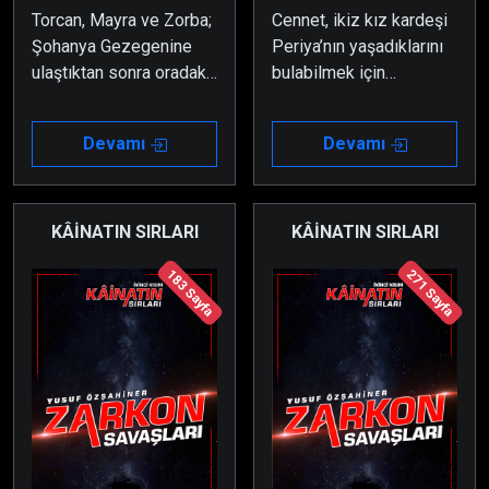
Torcan, Mayra ve Zorba;
Cennet, ikiz kız kardeşi
Şohanya Gezegenine
Periya’nın yaşadıklarını
ulaştıktan sonra oradaki
bulabilmek için
Cennet isimli bir kızı
Başsavaşçı Zumor ile
korumalardan kurtarırlar.
birlikte çalışmaya
Devamı
Devamı
Ancak kısa bir zaman
devam etmektedir.
sonra onun aralarına
sokulmaya çalışılan bir
casus olduğundan
KÂİNATIN SIRLARI
KÂİNATIN SIRLARI
şüphelenirler.
183 Sayfa
271 Sayfa