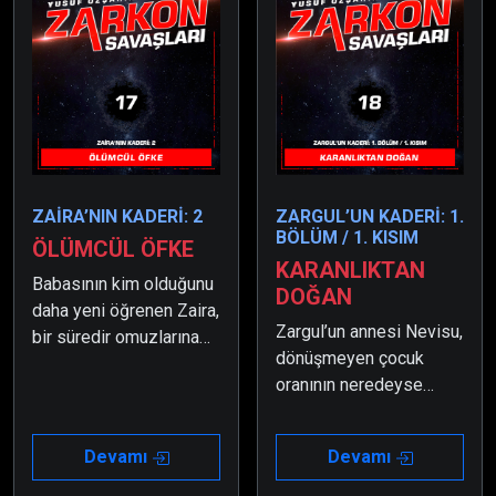
ZAİRA’NIN KADERİ: 2
ZARGUL’UN KADERİ: 1.
BÖLÜM / 1. KISIM
ÖLÜMCÜL ÖFKE
KARANLIKTAN
Babasının kim olduğunu
DOĞAN
daha yeni öğrenen Zaira,
Zargul’un annesi Nevisu,
bir süredir omuzlarına
dönüşmeyen çocuk
yüklenen ağır yükler
oranının neredeyse
sebebiyle ne yapacağını
sıfıra düşmesi üzerine
bilememektedir.
tüm hayatını bu işe bir
Devamı
Devamı
çözüm bulmaya
adamıştı.