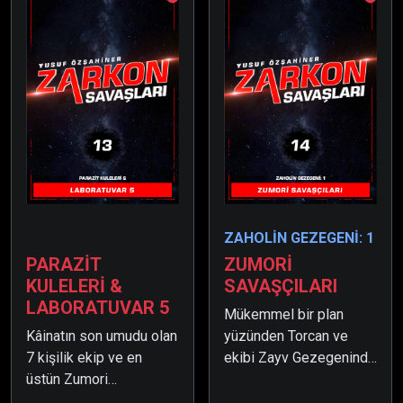
ZAHOLİN GEZEGENİ: 1
PARAZİT
ZUMORİ
KULELERİ &
SAVAŞÇILARI
LABORATUVAR 5
Mükemmel bir plan
Kâinatın son umudu olan
yüzünden Torcan ve
7 kişilik ekip ve en
ekibi Zayv Gezegeninde
üstün Zumori
sıkışıp kalmıştı. Öte
Savaşçıları, kurulan akıllı
yandan, beklenmeyen