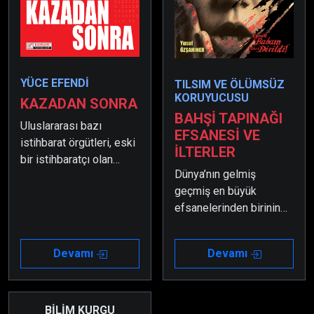
YÜCE EFENDİ
TILSIM VE ÖLÜMSÜZ
KORUYUCUSU
KAZADAN SONRA
BAHŞİ TAPINAĞI
Uluslararası bazı
EFSANESİ VE
istihbarat örgütleri, eski
İLTERLER
bir istihbaratçı olan
Dünya’nın gelmiş
İçişleri Bakanı’nı yok
geçmiş en büyük
etmek istemektedirler.
efsanelerinden birinin
Oğlu feci bir kaza
ortaya çıkma zamanı
yapınca bunu büyük bir
artık geldi… Peki! Sen
komplo fırsatı olarak
Devamı
Devamı
buna hazır mısın?
değerlendirip ona çeşitli
ölümcül tuzaklar kurarlar.
BİLİM KURGU