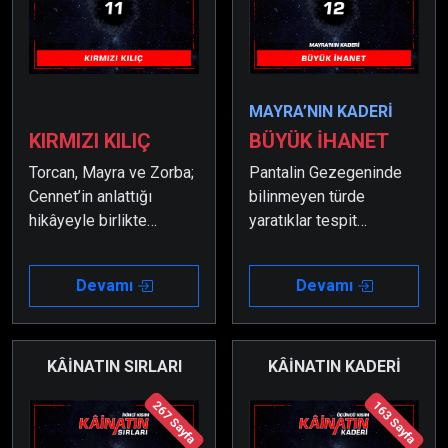
MAYRA’NIN KADERİ
KIRMIZI KILIÇ
BÜYÜK İHANET
Torcan, Mayra ve Zorba;
Pantalin Gezegeninde
Cennet’in anlattığı
bilinmeyen türde
hikâyeyle birlikte
yaratıklar tespit
öğrendiklerinden sonra
edilmiştir. Yok edilmesi
Şohanya Gezegenini
için de birçok koruma
Devamı
Devamı
kurtarma görevine
gönderilmiştir; ancak
devam etmek isterler.
hiçbiri bir daha geriye
dönememiştir.
KÂİNATIN SIRLARI
KÂİNATIN KADERİ
267 Sayfa
163 Sayfa