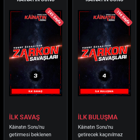
açmak amacıyla büyük
245 Sayfa
194 Sayfa
bir güç toplayarak Dünya
Gezegeninin yakınlarına
gelir.
İLK SAVAŞ
İLK BULUŞMA
Kâinatın Sonu'nu
Kâinatın Sonu'nu
getirmesi beklenen
getirecek kaçınılmaz