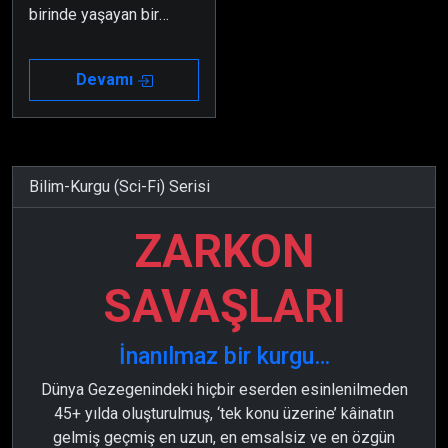
birinde yaşayan bir
mucit, kayıp kardeşini
bulmak için bir cihaz
Devamı
geliştirir.
Bilim-Kurgu (Sci-Fi) Serisi
ZARKON
SAVAŞLARI
İnanılmaz bir kurgu…
Dünya Gezegenindeki hiçbir eserden esinlenilmeden
45+ yılda oluşturulmuş, ‘tek konu üzerine’ kâinatın
gelmiş geçmiş en uzun, en emsalsiz ve en özgün