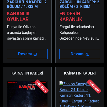
ZARGUL’UN KADERİ: 2.
ZARGUL’UN KADERİ: 2.
BÖLÜM / 1. KISIM
BÖLÜM / 2. KISIM
KARANLIK
EN DERİN
OYUNLAR
KARANLIK
Dünya ile Olivkon
Zargul ile arkadaşları,
arasında başlayan
Kohpourkon
savaştan sonra kâinatın
Gezegeninde Nevisu ile
gelmiş geçmiş en büyük
dövüşmek zorunda
ve en akıl almaz ana
kalmışlardır. Ancak oğlu
Devamı
Devamı
gemisi Mangdyukon,
sayesinde Nevisu
savaşın başında
kendine gelince hep
Olivkon’a doğru yola
birlikte kaçmışlardır.
çıkmıştır.
KÂİNATIN KADERİ
KÂİNATIN KADERİ
186 Sayfa
185 Sayfa