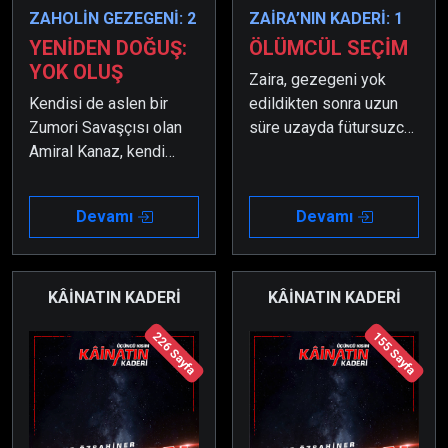
ZAHOLİN GEZEGENİ: 2
ZAİRA’NIN KADERİ: 1
YENİDEN DOĞUŞ:
ÖLÜMCÜL SEÇİM
YOK OLUŞ
Zaira, gezegeni yok
Kendisi de aslen bir
edildikten sonra uzun
Zumori Savaşçısı olan
süre uzayda fütursuzca
Amiral Kanaz, kendi
savrulmuştur. İçerisinde
anavatanı olan Zaholin
bulunduğu uzay aracının
Gezegeni ile yapacağı
yapay zekâsı ise onu
Devamı
Devamı
savaş sırasında
kendine getirmek için
karşısına en büyük
elinden geleni
engel olarak karısı ile öz
yapmaktadır; fakat hiçbir
kızı çıkar.
şey işe yaramamaktadır.
KÂİNATIN KADERİ
KÂİNATIN KADERİ
226 Sayfa
155 Sayfa