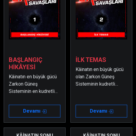
BAŞLANGIÇ
İLK TEMAS
HİKÂYESİ
Kâinatın en büyük gücü
Kâinatın en büyük gücü
olan Zarkon Güneş
Zarkon Güneş
Sisteminin kudretli
Sisteminin en kudretli
amirallerinden Amiral
amirallerinden biri olan
Domir’e karşı savunma
Amiral Domir, toplantı
planları yapabilmek
Devamı
Devamı
esnasında masasına
Başkan'ı ikna etmeyi
ışınlanan Dünyalı hamile
başaran ekip, büyük bir
bir kadını bir tehdit
dikkatle çalışmalara
olarak algılar ve savaş
başlar.
KÂİNATIN SONU
KÂİNATIN SONU